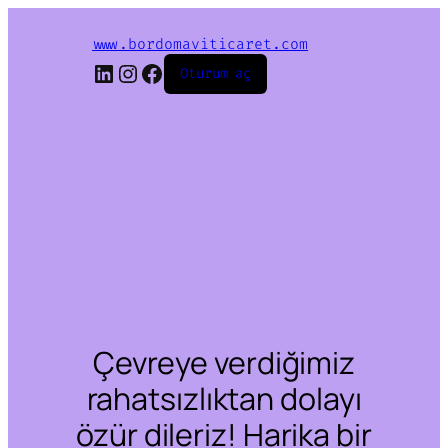
www.bordomaviticaret.com
LinkedIn
Instagram
Facebook
Oturum aç
Çevreye verdiğimiz
rahatsızlıktan dolayı
özür dileriz! Harika bir