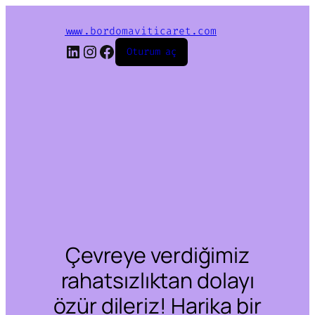
www.bordomaviticaret.com
LinkedIn
Instagram
Facebook
Oturum aç
Çevreye verdiğimiz
rahatsızlıktan dolayı
özür dileriz! Harika bir