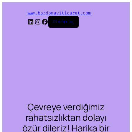
www.bordomaviticaret.com
LinkedIn
Instagram
Facebook
Oturum aç
Çevreye verdiğimiz
rahatsızlıktan dolayı
özür dileriz! Harika bir