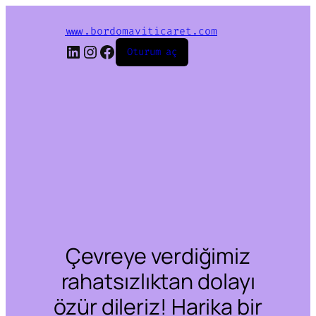
www.bordomaviticaret.com
LinkedIn
Instagram
Facebook
Oturum aç
Çevreye verdiğimiz
rahatsızlıktan dolayı
özür dileriz! Harika bir