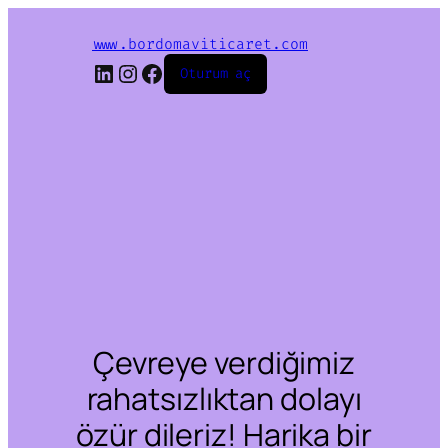
www.bordomaviticaret.com
LinkedIn
Instagram
Facebook
Oturum aç
Çevreye verdiğimiz
rahatsızlıktan dolayı
özür dileriz! Harika bir