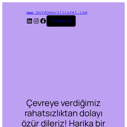
www.bordomaviticaret.com
LinkedIn
Instagram
Facebook
Oturum aç
Çevreye verdiğimiz
rahatsızlıktan dolayı
özür dileriz! Harika bir