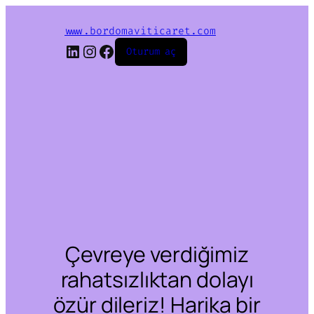
www.bordomaviticaret.com
LinkedIn
Instagram
Facebook
Oturum aç
Çevreye verdiğimiz
rahatsızlıktan dolayı
özür dileriz! Harika bir