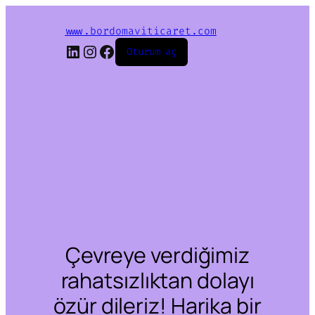
www.bordomaviticaret.com
LinkedIn
Instagram
Facebook
Oturum aç
Çevreye verdiğimiz
rahatsızlıktan dolayı
özür dileriz! Harika bir