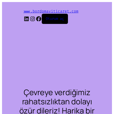
www.bordomaviticaret.com
LinkedIn
Instagram
Facebook
Oturum aç
Çevreye verdiğimiz
rahatsızlıktan dolayı
özür dileriz! Harika bir