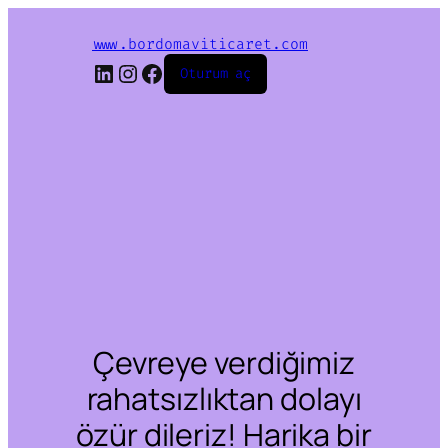
www.bordomaviticaret.com
LinkedIn
Instagram
Facebook
Oturum aç
Çevreye verdiğimiz
rahatsızlıktan dolayı
özür dileriz! Harika bir