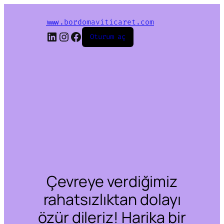
www.bordomaviticaret.com
LinkedIn
Instagram
Facebook
Oturum aç
Çevreye verdiğimiz
rahatsızlıktan dolayı
özür dileriz! Harika bir