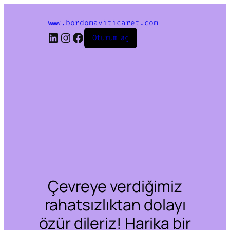
www.bordomaviticaret.com
LinkedIn
Instagram
Facebook
Oturum aç
Çevreye verdiğimiz
rahatsızlıktan dolayı
özür dileriz! Harika bir