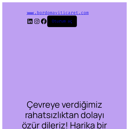
www.bordomaviticaret.com
LinkedIn
Instagram
Facebook
Oturum aç
Çevreye verdiğimiz
rahatsızlıktan dolayı
özür dileriz! Harika bir