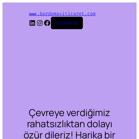
www.bordomaviticaret.com
LinkedIn
Instagram
Facebook
Oturum aç
Çevreye verdiğimiz
rahatsızlıktan dolayı
özür dileriz! Harika bir