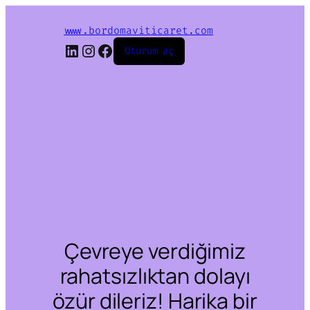
www.bordomaviticaret.com
LinkedIn
Instagram
Facebook
Oturum aç
Çevreye verdiğimiz
rahatsızlıktan dolayı
özür dileriz! Harika bir