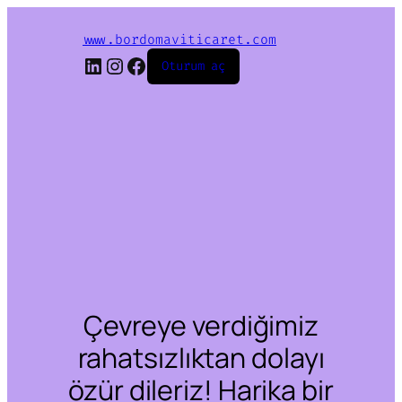
www.bordomaviticaret.com
LinkedIn
Instagram
Facebook
Oturum aç
Çevreye verdiğimiz
rahatsızlıktan dolayı
özür dileriz! Harika bir