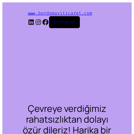
www.bordomaviticaret.com
LinkedIn
Instagram
Facebook
Oturum aç
Çevreye verdiğimiz
rahatsızlıktan dolayı
özür dileriz! Harika bir