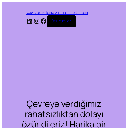
www.bordomaviticaret.com
LinkedIn
Instagram
Facebook
Oturum aç
Çevreye verdiğimiz
rahatsızlıktan dolayı
özür dileriz! Harika bir