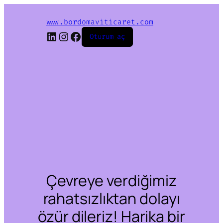
www.bordomaviticaret.com
LinkedIn
Instagram
Facebook
Oturum aç
Çevreye verdiğimiz
rahatsızlıktan dolayı
özür dileriz! Harika bir