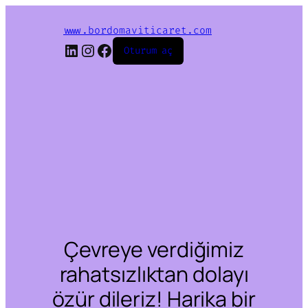
www.bordomaviticaret.com
LinkedIn
Instagram
Facebook
Oturum aç
Çevreye verdiğimiz
rahatsızlıktan dolayı
özür dileriz! Harika bir