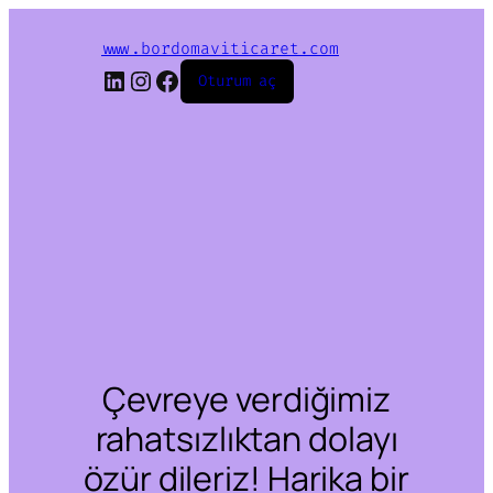
www.bordomaviticaret.com
LinkedIn
Instagram
Facebook
Oturum aç
Çevreye verdiğimiz
rahatsızlıktan dolayı
özür dileriz! Harika bir