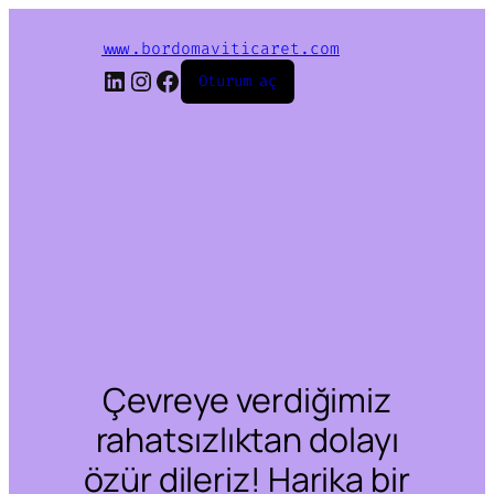
www.bordomaviticaret.com
LinkedIn
Instagram
Facebook
Oturum aç
Çevreye verdiğimiz
rahatsızlıktan dolayı
özür dileriz! Harika bir