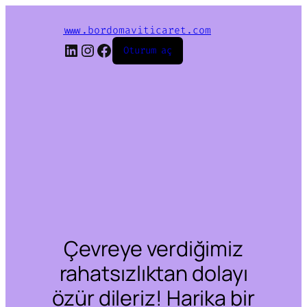
www.bordomaviticaret.com
LinkedIn
Instagram
Facebook
Oturum aç
Çevreye verdiğimiz
rahatsızlıktan dolayı
özür dileriz! Harika bir