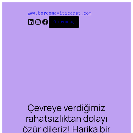
www.bordomaviticaret.com
LinkedIn
Instagram
Facebook
Oturum aç
Çevreye verdiğimiz
rahatsızlıktan dolayı
özür dileriz! Harika bir