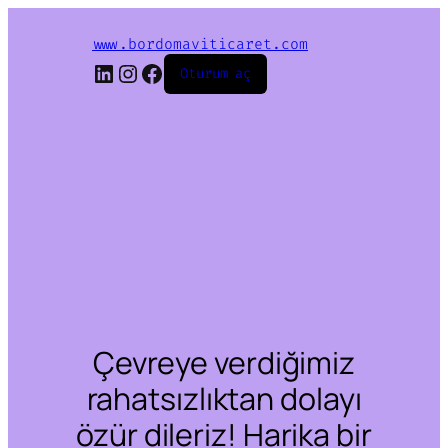
www.bordomaviticaret.com
LinkedIn
Instagram
Facebook
Oturum aç
Çevreye verdiğimiz
rahatsızlıktan dolayı
özür dileriz! Harika bir