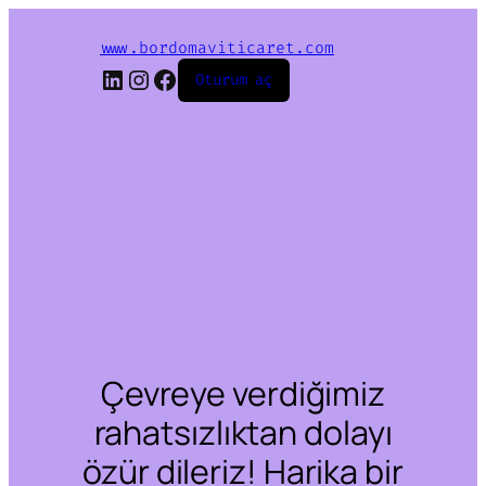
www.bordomaviticaret.com
LinkedIn
Instagram
Facebook
Oturum aç
Çevreye verdiğimiz
rahatsızlıktan dolayı
özür dileriz! Harika bir