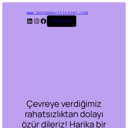
www.bordomaviticaret.com
LinkedIn
Instagram
Facebook
Oturum aç
Çevreye verdiğimiz
rahatsızlıktan dolayı
özür dileriz! Harika bir