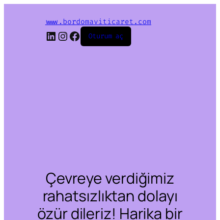
www.bordomaviticaret.com
LinkedIn
Instagram
Facebook
Oturum aç
Çevreye verdiğimiz
rahatsızlıktan dolayı
özür dileriz! Harika bir