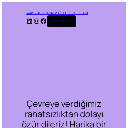
www.bordomaviticaret.com
LinkedIn
Instagram
Facebook
Oturum aç
Çevreye verdiğimiz
rahatsızlıktan dolayı
özür dileriz! Harika bir