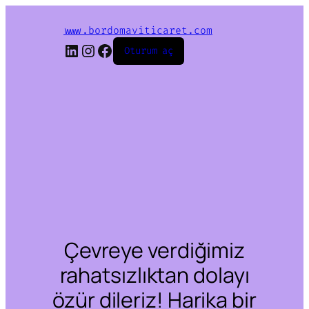
www.bordomaviticaret.com
LinkedIn
Instagram
Facebook
Oturum aç
Çevreye verdiğimiz
rahatsızlıktan dolayı
özür dileriz! Harika bir