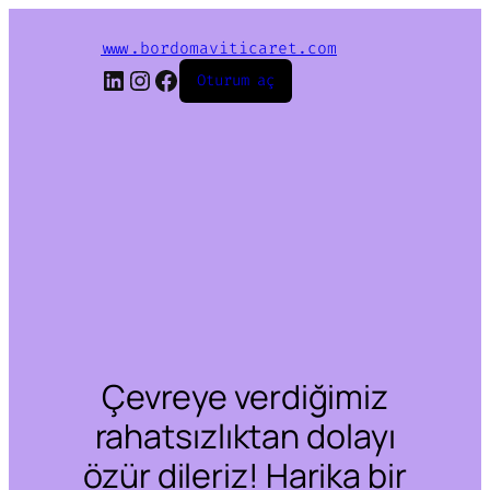
www.bordomaviticaret.com
LinkedIn
Instagram
Facebook
Oturum aç
Çevreye verdiğimiz
rahatsızlıktan dolayı
özür dileriz! Harika bir