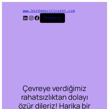
www.bordomaviticaret.com
LinkedIn
Instagram
Facebook
Oturum aç
Çevreye verdiğimiz
rahatsızlıktan dolayı
özür dileriz! Harika bir