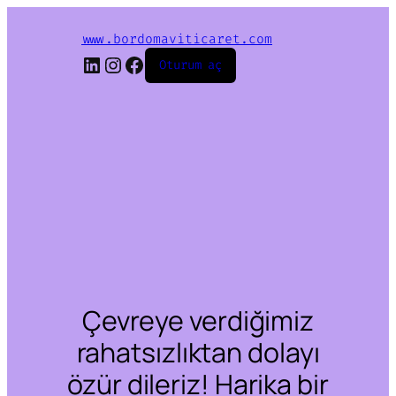
www.bordomaviticaret.com
LinkedIn
Instagram
Facebook
Oturum aç
Çevreye verdiğimiz
rahatsızlıktan dolayı
özür dileriz! Harika bir