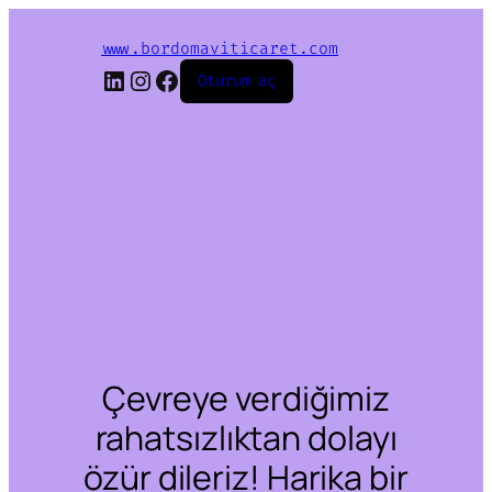
www.bordomaviticaret.com
LinkedIn
Instagram
Facebook
Oturum aç
Çevreye verdiğimiz
rahatsızlıktan dolayı
özür dileriz! Harika bir