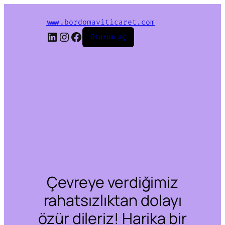
www.bordomaviticaret.com
LinkedIn
Instagram
Facebook
Oturum aç
Çevreye verdiğimiz
rahatsızlıktan dolayı
özür dileriz! Harika bir