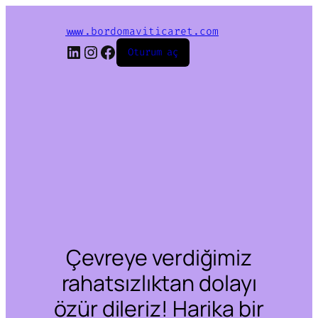
www.bordomaviticaret.com
LinkedIn
Instagram
Facebook
Oturum aç
Çevreye verdiğimiz
rahatsızlıktan dolayı
özür dileriz! Harika bir