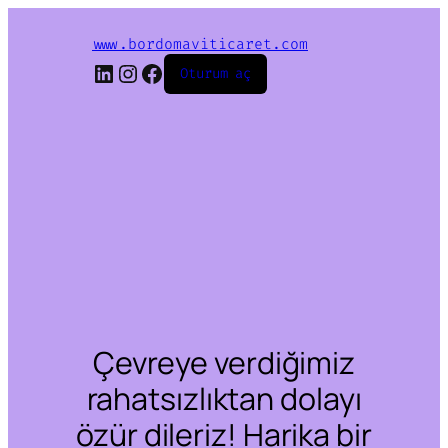
www.bordomaviticaret.com
LinkedIn
Instagram
Facebook
Oturum aç
Çevreye verdiğimiz
rahatsızlıktan dolayı
özür dileriz! Harika bir