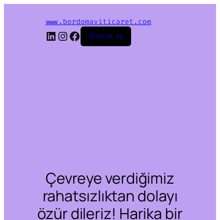
www.bordomaviticaret.com
LinkedIn
Instagram
Facebook
Oturum aç
Çevreye verdiğimiz
rahatsızlıktan dolayı
özür dileriz! Harika bir