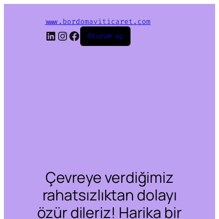
www.bordomaviticaret.com
LinkedIn
Instagram
Facebook
Oturum aç
Çevreye verdiğimiz
rahatsızlıktan dolayı
özür dileriz! Harika bir