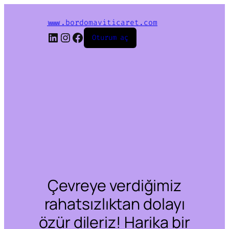
www.bordomaviticaret.com
LinkedIn
Instagram
Facebook
Oturum aç
Çevreye verdiğimiz
rahatsızlıktan dolayı
özür dileriz! Harika bir