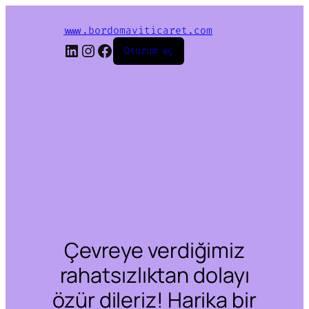
www.bordomaviticaret.com
LinkedIn
Instagram
Facebook
Oturum aç
Çevreye verdiğimiz
rahatsızlıktan dolayı
özür dileriz! Harika bir