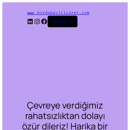
www.bordomaviticaret.com
LinkedIn
Instagram
Facebook
Oturum aç
Çevreye verdiğimiz
rahatsızlıktan dolayı
özür dileriz! Harika bir