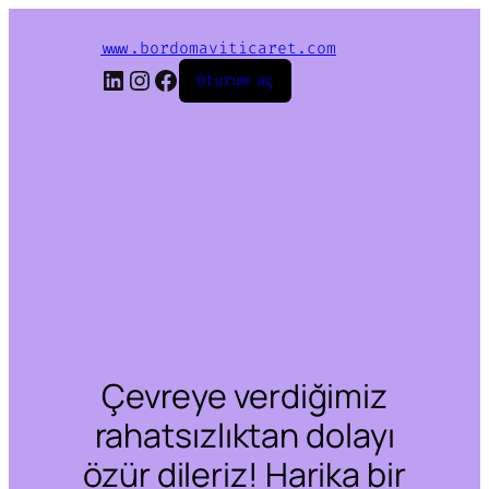
www.bordomaviticaret.com
LinkedIn
Instagram
Facebook
Oturum aç
Çevreye verdiğimiz
rahatsızlıktan dolayı
özür dileriz! Harika bir