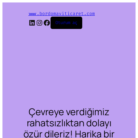
www.bordomaviticaret.com
LinkedIn
Instagram
Facebook
Oturum aç
Çevreye verdiğimiz
rahatsızlıktan dolayı
özür dileriz! Harika bir