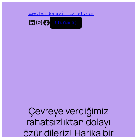
www.bordomaviticaret.com
LinkedIn
Instagram
Facebook
Oturum aç
Çevreye verdiğimiz
rahatsızlıktan dolayı
özür dileriz! Harika bir