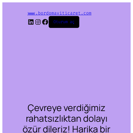
www.bordomaviticaret.com
LinkedIn
Instagram
Facebook
Oturum aç
Çevreye verdiğimiz
rahatsızlıktan dolayı
özür dileriz! Harika bir