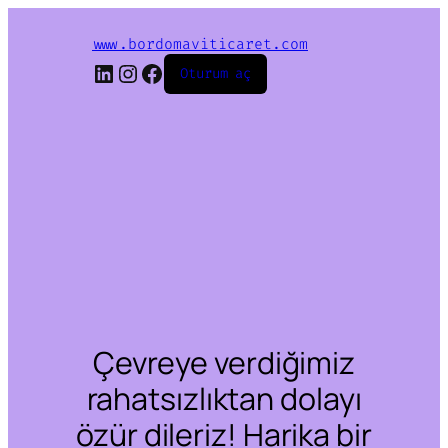
www.bordomaviticaret.com
LinkedIn
Instagram
Facebook
Oturum aç
Çevreye verdiğimiz
rahatsızlıktan dolayı
özür dileriz! Harika bir