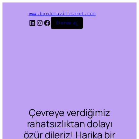
www.bordomaviticaret.com
LinkedIn
Instagram
Facebook
Oturum aç
Çevreye verdiğimiz
rahatsızlıktan dolayı
özür dileriz! Harika bir