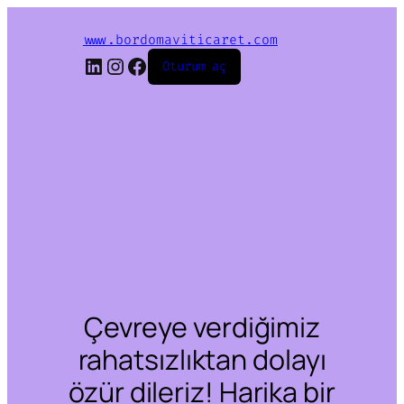
www.bordomaviticaret.com
LinkedIn
Instagram
Facebook
Oturum aç
Çevreye verdiğimiz
rahatsızlıktan dolayı
özür dileriz! Harika bir