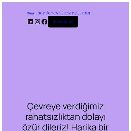
www.bordomaviticaret.com
LinkedIn
Instagram
Facebook
Oturum aç
Çevreye verdiğimiz
rahatsızlıktan dolayı
özür dileriz! Harika bir